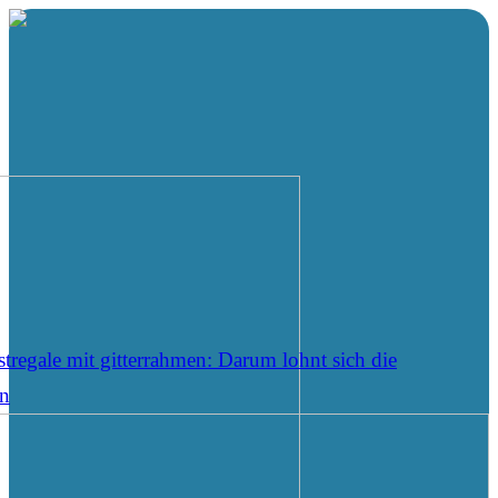
tregale mit gitterrahmen: Darum lohnt sich die
on