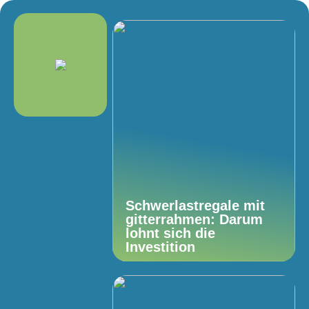
Schwerlastregale mit
gitterrahmen: Darum
lohnt sich die
Investition