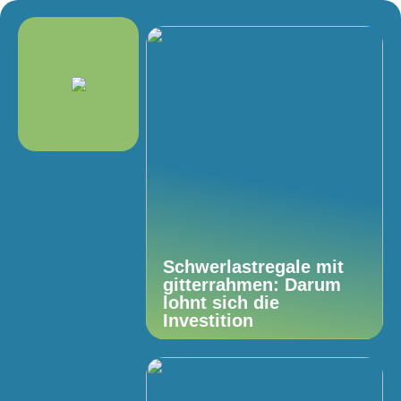
Schwerlastregale mit
gitterrahmen: Darum
lohnt sich die
Investition