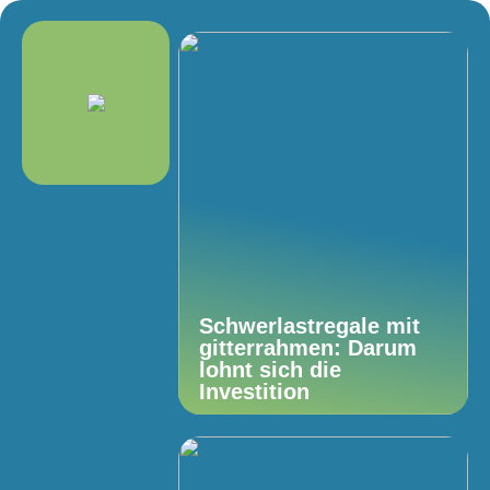
Schwerlastregale mit
gitterrahmen: Darum
lohnt sich die
Investition