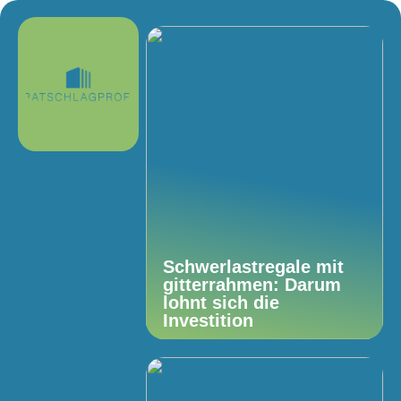
Schwerlastregale mit
gitterrahmen: Darum
lohnt sich die
Investition