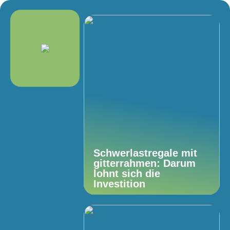
Schwerlastregale mit
gitterrahmen: Darum
lohnt sich die
Investition