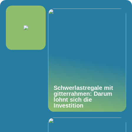
Schwerlastregale mit
gitterrahmen: Darum
lohnt sich die
Investition