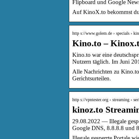
Flipboard und Google New
Auf KinoX.to bekommst du
http s://www.golem.de › specials › ki
Kino.to – Kinox.
Kino.to war eine deutschspr
Nutzern täglich. Im Juni 2
Alle Nachrichten zu Kino.to
Gerichtsurteilen.
http s://vpntester.org › streaming › se
kinoz.to Streamin
29.08.2022 — Illegale gespe
Google DNS, 8.8.8.8 und 8
Illegale gesperrte Portale 