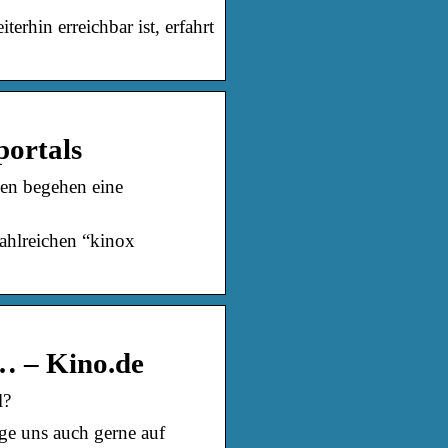
erhin erreichbar ist, erfahrt
portals
men begehen eine
zahlreichen “kinox
… – Kino.de
l?
e uns auch gerne auf