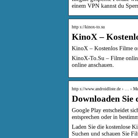
einem VPN kannst du Sper
http s://kinox-to.su
KinoX – Kostenlo
KinoX – Kostenlos Filme o
KinoX-To.Su – Filme onlin
online anschauen.
http s://www.androidliste.de › … › M
Downloaden Sie d
Google Play entscheidet sic
entsprechen oder in bestim
Laden Sie die kostenlose K
Suchen und schauen Sie Fil