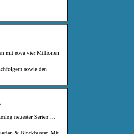
en mit etwa vier Millionen
achfolgern sowie den
?
eaming neuester Serien …
 Serien & Blockbuster. Mit