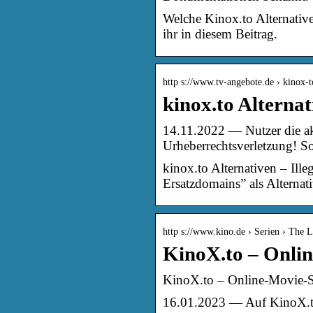
Welche Kinox.to Alternativen
ihr in diesem Beitrag.
http s://www.tv-angebote.de › kinox-t
kinox.to Alterna
14.11.2022 — Nutzer die ak
Urheberrechtsverletzung! So
kinox.to Alternativen – Ille
Ersatzdomains” als Alternati
http s://www.kino.de › Serien › The 
KinoX.to – Onli
KinoX.to – Online-Movie-St
16.01.2023 — Auf KinoX.t