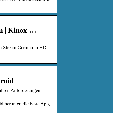
n | Kinox …
ch Stream German in HD
roid
t ihren Anforderungen
 herunter, die beste App,