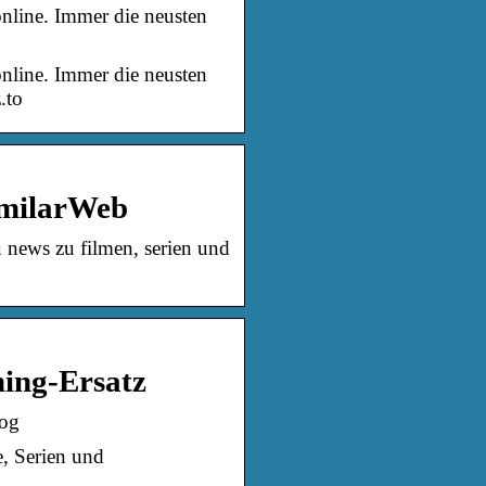
line. Immer die neusten
line. Immer die neusten
.to
SimilarWeb
 news zu filmen, serien und
ming-Ersatz
log
, Serien und