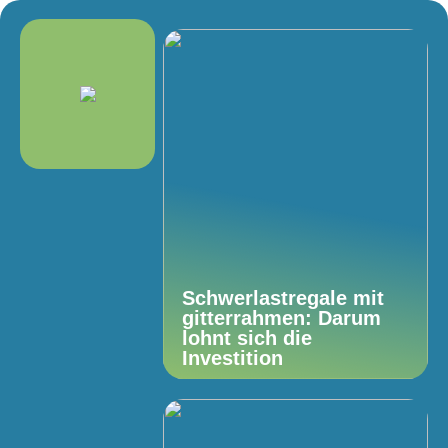
Schwerlastregale mit
gitterrahmen: Darum
lohnt sich die
Investition