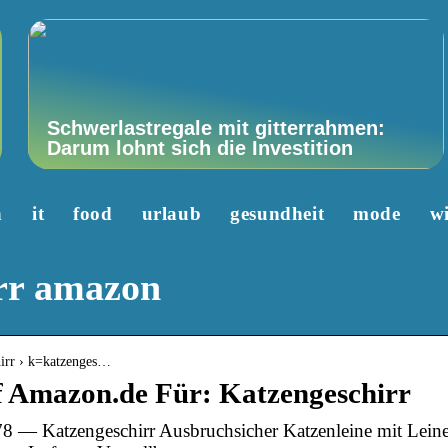
Schwerlastregale mit gitterrahmen:
Darum lohnt sich die Investition
n
it
food
urlaub
gesundheit
mode
wi
rr amazon
hirr › k=katzenges…
f Amazon.de Für: Katzengeschirr
8 — Katzengeschirr Ausbruchsicher Katzenleine mit Leine