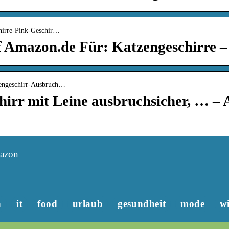
chirre-Pink-Geschir…
 Amazon.de Für: Katzengeschirre –
zengeschirr-Ausbruch…
hirr mit Leine ausbruchsicher, … –
mazon
n
it
food
urlaub
gesundheit
mode
wi