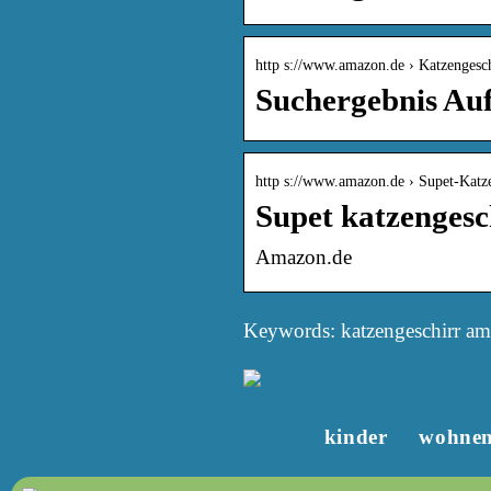
http s://www.amazon.de › Katzenges
Suchergebnis Auf
http s://www.amazon.de › Supet-Kat
Supet katzengesc
Amazon.de
Keywords: katzengeschirr a
kinder
wohne