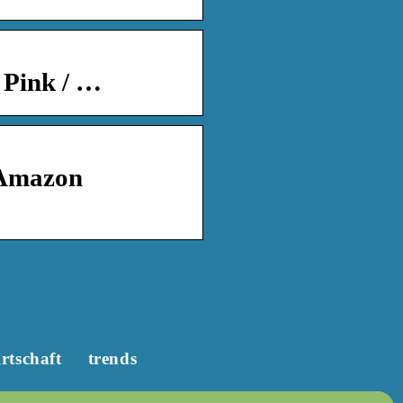
 Pink / …
 Amazon
rtschaft
trends