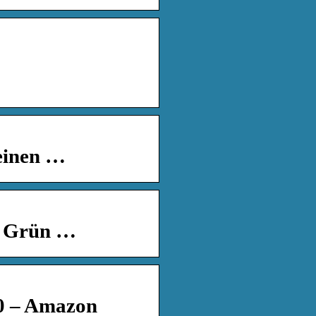
Leinen …
– Grün …
 0 – Amazon