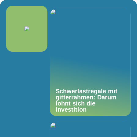
Schwerlastregale mit
gitterrahmen: Darum
lohnt sich die
Investition