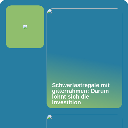
Schwerlastregale mit
gitterrahmen: Darum
lohnt sich die
Investition