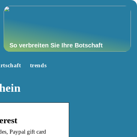
So verbreiten Sie Ihre Botschaft
rtschaft
trends
chein
erest
es, Paypal gift card