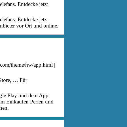
lefans. Entdecke jetzt
lefans. Entdecke jetzt
bieter vor Ort und online.
com/theme/hw/app.html |
Store, … Für
ogle Play und dem App
im Einkaufen Perlen und
hen.