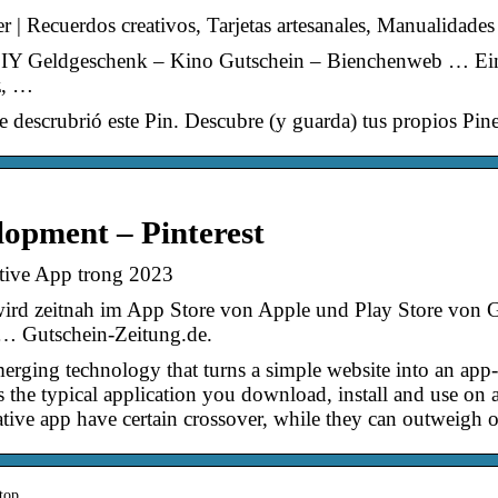
er | Recuerdos creativos, Tarjetas artesanales, Manualidades 
DIY Geldgeschenk – Kino Gutschein – Bienchenweb … Ei
z, …
descrubrió este Pin. Descubre (y guarda) tus propios Pines
opment – Pinterest
tive App trong 2023
ird zeitnah im App Store von Apple und Play Store von G
s … Gutschein-Zeitung.de.
ging technology that turns a simple website into an app-li
s the typical application you download, install and use on
ive app have certain crossover, while they can outweigh on
top