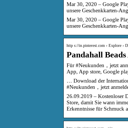
Mar 30, 2020 – Google Play
unsere Geschenkkarten-Ang
Mar 30, 2020 – Google Play
unsere Geschenkkarten-Ange
http s://in.pinterest.com › Explore › 
Pandahall Beads 
Für #Neukunden，jetzt anme
App, App store, Google pla
… Download der Internatio
#Neukunden，jetzt anmelde
26.09.2019 – Kostenloser 
Store, damit Sie wann imm
Erkenntnisse für Schmuck a