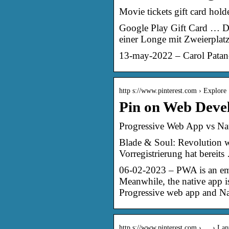
Movie tickets gift card hold
Google Play Gift Card … 
einer Longe mit Zweierplat
13-may-2022 – Carol Patane 
http s://www.pinterest.com › Explore
Pin on Web Devel
Progressive Web App vs Na
Blade & Soul: Revolution w
Vorregistrierung hat bereit
06-02-2023 – PWA is an emer
Meanwhile, the native app i
Progressive web app and Nat
http s://www.pinterest.com › … › Lap