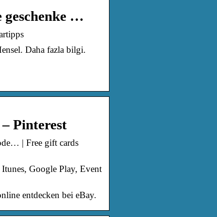
le geschenke …
artipps
nsel. Daha fazla bilgi.
– Pinterest
e… | Free gift cards
Itunes, Google Play, Event
nline entdecken bei eBay.