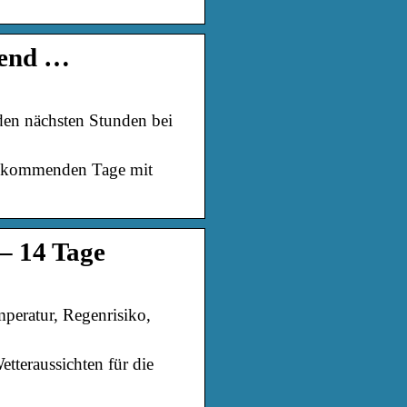
rend …
 den nächsten Stunden bei
ie kommenden Tage mit
– 14 Tage
mperatur, Regenrisiko,
tteraussichten für die