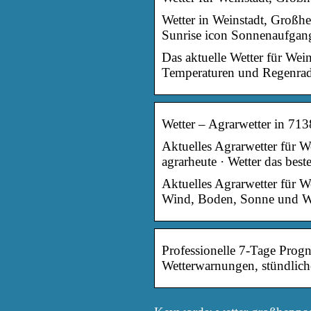
Wetter in Weinstadt, Großh
Sunrise icon Sonnenaufgang
Das aktuelle Wetter für Wei
Temperaturen und Regenrad
Wetter – Agrarwetter in 71
Aktuelles Agrarwetter für 
agrarheute · Wetter das bes
Aktuelles Agrarwetter für 
Wind, Boden, Sonne und We
Professionelle 7-Tage Progn
Wetterwarnungen, stündlic