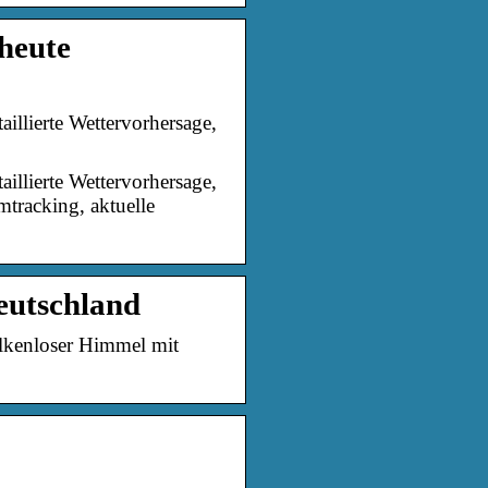
heute
llierte Wettervorhersage,
llierte Wettervorhersage,
tracking, aktuelle
eutschland
olkenloser Himmel mit