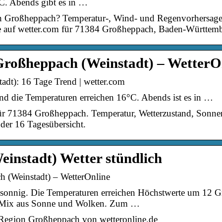
C. Abends gibt es in …
in Großheppach? Temperatur-, Wind- und Regenvorhersage,
e auf wetter.com für 71384 Großheppach, Baden-Württemb
Großheppach (Weinstadt) – WetterO
adt): 16 Tage Trend | wetter.com
und die Temperaturen erreichen 16°C. Abends ist es in …
für 71384 Großheppach. Temperatur, Wetterzustand, Sonn
der 16 Tagesübersicht.
instadt) Wetter stündlich
 (Weinstadt) – WetterOnline
sonnig. Die Temperaturen erreichen Höchstwerte um 12 Gr
n Mix aus Sonne und Wolken. Zum …
 Region Großheppach von wetteronline.de