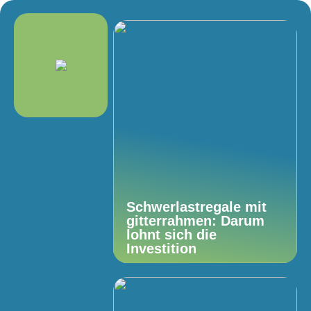
Schwerlastregale mit
gitterrahmen: Darum
lohnt sich die
Investition