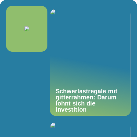
Schwerlastregale mit
gitterrahmen: Darum
lohnt sich die
Investition