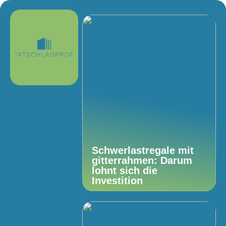
Schwerlastregale mit
gitterrahmen: Darum
lohnt sich die
Investition