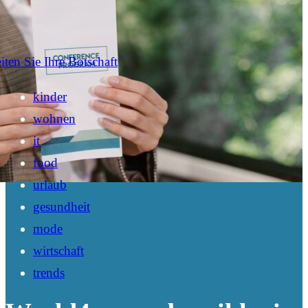
iten Sie Ihre Botschaft
kinder
wohnen
it
food
urlaub
gesundheit
mode
wirtschaft
trends