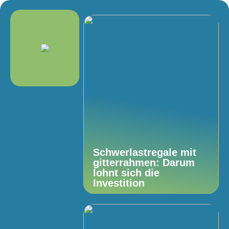
Schwerlastregale mit
gitterrahmen: Darum
lohnt sich die
Investition