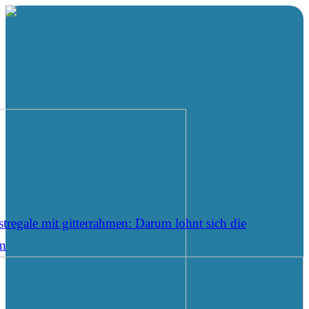
tregale mit gitterrahmen: Darum lohnt sich die
on